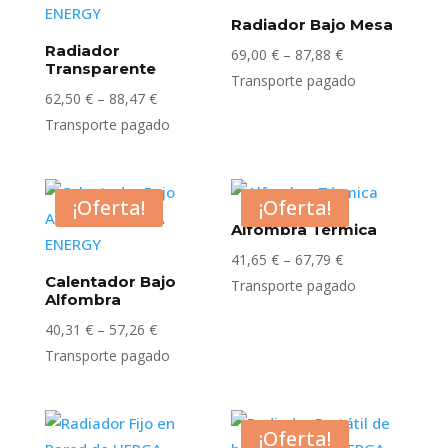
Radiador Bajo Mesa
Radiador
Rango
69,00
€
–
87,88
€
Transparente
de
Transporte pagado
Rango
62,50
€
–
88,47
€
precios:
de
Transporte pagado
desde
precios:
69,00 €
desde
hasta
62,50 €
¡Oferta!
¡Oferta!
87,88 €
hasta
Alfombra Térmica
88,47 €
Rango
41,65
€
–
67,79
€
Calentador Bajo
de
Transporte pagado
Alfombra
precios:
Rango
40,31
€
–
57,26
€
desde
de
Transporte pagado
41,65 €
precios:
hasta
desde
67,79 €
40,31 €
¡Oferta!