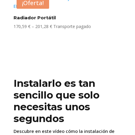
¡Oferta!
62,50 €
hasta
Radiador Portátil
88,47 €
Rango
170,59
€
–
201,28
€
Transporte pagado
de
precios:
desde
170,59 €
hasta
201,28 €
Instalarlo es tan
sencillo que solo
necesitas unos
segundos
Descubre en este vídeo cómo la instalación de