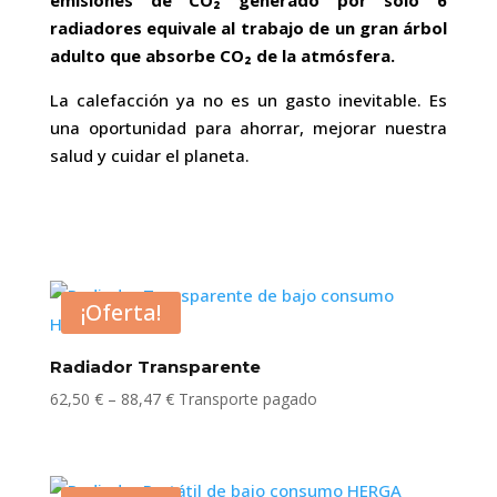
emisiones de CO₂ generado por solo 6
radiadores equivale al trabajo de un gran árbol
adulto que absorbe CO₂ de la atmósfera.
La calefacción ya no es un gasto inevitable. Es
una oportunidad para ahorrar, mejorar nuestra
salud y cuidar el planeta.
¡Oferta!
Radiador Transparente
Rango
62,50
€
–
88,47
€
Transporte pagado
de
precios:
desde