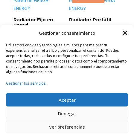
hasta
57,26 €
Radiador Fijo en
Radiador Portátil
Pared
Rango
170,59
€
–
201,28
€
Gestionar consentimiento
Rango
97,93
€
–
110,29
€
de
Transporte pagado
de
Transporte pagado
precios:
Utilizamos cookies y tecnologías similares para mejorar tu
precios:
experiencia, analizar el tráfico y personalizar el contenido. Puedes
desde
aceptar todas, rechazarlas o configurar tus preferencias. Tu
desde
170,59 €
consentimiento nos permite procesar datos como el comportamiento
97,93 €
de navegación. Rechazar o retirar el consentimiento puede afectar
hasta
algunas funciones del sitio.
hasta
201,28 €
110,29 €
Gestionar los servicios
© 2025 Radiador Eléctrico de Herga Energy
Aceptar
Senal, S.L.
Todos los derechos reservados.
Denegar
Ver preferencias